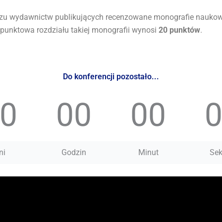
u wydawnictw publikujących recenzowane monografie naukow
 punktowa rozdziału takiej monografii wynosi
20 punktów
.
Do konferencji pozostało...
0
00
00
ni
Godzin
Minut
Se