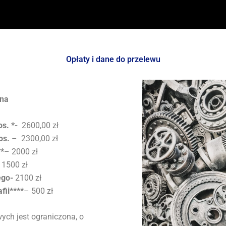
Opłaty i dane do przelewu
jna
s. *-
2600,00 zł
os.
– 2300,00 zł
**
– 2000 zł
1500 zł
ego-
2100 zł
fii****
– 500 zł
ych jest ograniczona, o