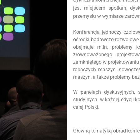
jest miejscem spotkań, dysk
przemysłu w wymiarze zarówn
Konferencja jednoczy czołowe
ośrodki badawczo-rozwojowe 
obejmuje m.in. problemy ko
zrównoważonego projektow
zamkniętego w projektowaniu 
roboczych maszyn, nowoczes
maszyn, a także problemy bez
W panelach dyskusyjnych, s
studyjnych w każdej edycji ko
całej Polski.
Główną tematyką obrad konfer