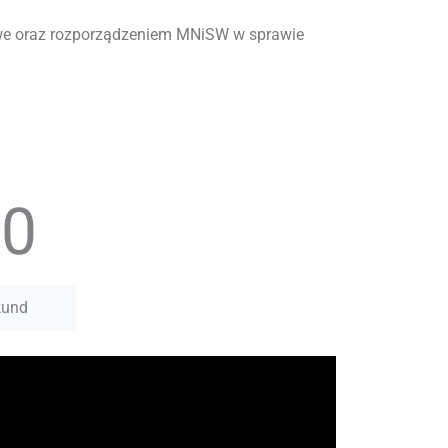
e oraz rozporządzeniem MNiSW w sprawie
00
kund