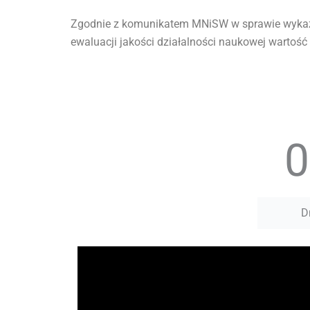
Zgodnie z komunikatem MNiSW w sprawie wykaz
ewaluacji jakości działalności naukowej wartość
0
D