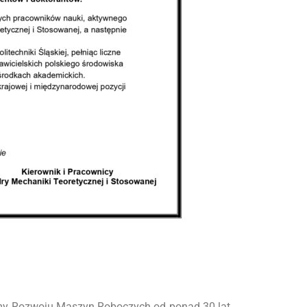
emy Rozwoju Maszyn Roboczych od ponad 30 lat