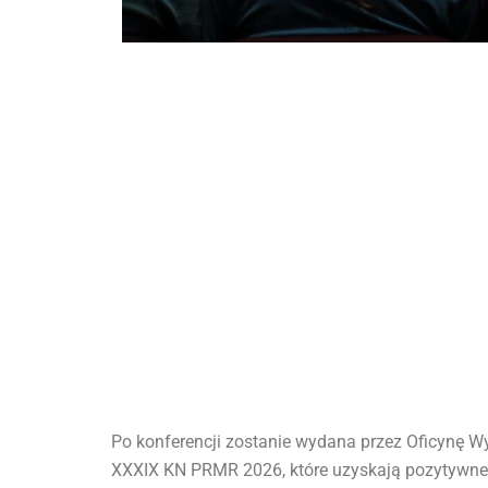
Po konferencji zostanie wydana przez Oficynę W
XXXIX KN PRMR 2026, które uzyskają pozytywne